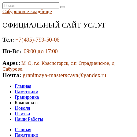
Перейти
Search
к
for:
Сабуровское кладбище
содержанию
ОФИЦИАЛЬНЫЙ САЙТ УСЛУГ
Тел:
+7(495)-799-50-06
Пн-Вс
09:00 до 17:00
с
Адрес:
М. О, г.о. Красногорск, с.п. Отрадненское, д.
Сабурово.
Почта:
granitnaya-masterscaya@yandex.ru
Главная
Памятники
Гравировка
Комплексы
Цоколя
Плитка
Наши Работы
Главная
Памятники